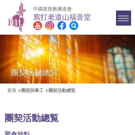
移至主內容
中國基督教播道會
窩打老道山福音堂
Main
navigation
團契活動總覧
首頁
團契與事工
團契活動總覧
導
航
連
團契活動總覧
結
聚會地點