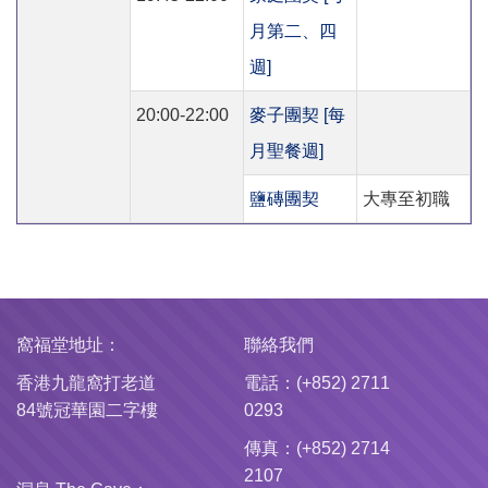
月第二、四
週]
20:00-22:00
麥子團契 [每
月聖餐週]
鹽磚團契
大專至初職
窩福堂地址：
聯絡我們
香港九龍窩打老道
電話：(+852) 2711
84號冠華園二字樓
0293
傳真：(+852) 2714
2107