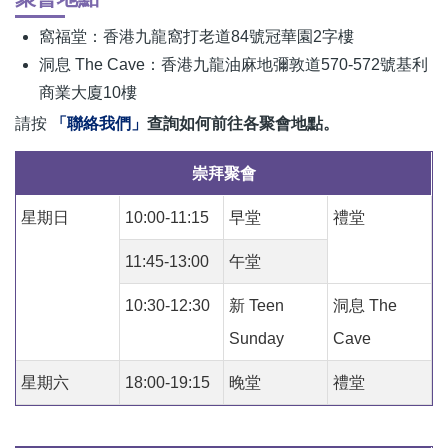
窩福堂：
香港九龍窩打老道84號冠華園2字樓
洞息 The Cave：
香港九龍油麻地彌敦道570-572號基利
商業大廈10樓
請按
「聯絡我們」
查詢如何前往各聚會地點。
崇拜聚會
星期日
10:00-11:15
早堂
禮堂
11:45-13:00
午堂
10:30-12:30
新 Teen
洞息 The
Sunday
Cave
星期六
18:00-19:15
晚堂
禮堂