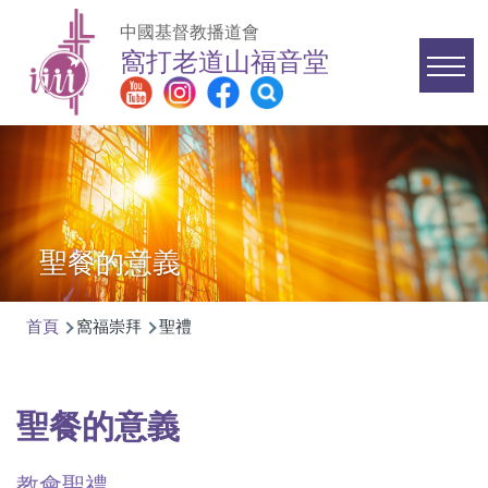
移至主內容
中國基督教播道會
窩打老道山福音堂
Main
navigation
聖餐的意義
首頁
窩福崇拜
聖禮
導
航
連
聖餐的意義
結
教會聖禮