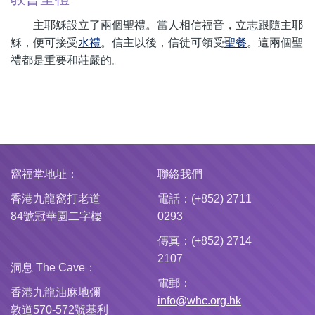
主耶穌設立了兩個聖禮。當人相信福音，立志跟隨主耶
穌，便可接受
水禮
。信主以後，信徒可領受
聖餐
。這兩個聖
禮都是重要和莊嚴的。
窩福堂地址：
聯絡我們
香港九龍窩打老道
電話：(+852) 2711
84號冠華園二字樓
0293
傳真：(+852) 2714
2107
洞息 The Cave：
電郵：
香港九龍油麻地彌
info@whc.org.hk
敦道570-572號基利