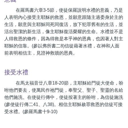
在羅馬書六章3-5節，使徒保羅說明水禮的意義，乃是
人表明內心接受主耶穌的救恩，並願意跟隨主過委身於主的
生活，願意與主耶穌同死同復活，放下犯罪舊有的生活，並
活出聖潔的新生活，像主耶穌復活榮耀的生命。水禮並不是
人得救恩的條件，因為得救是本乎神的恩典，也因著人對主
耶穌的信靠。(參以弗所書二8)信徒藉著水禮，在神和人面
前表明相信主，見證神救贖的恩典。
接受水禮
在馬太福音廿八章18-20節，主耶穌給門徒大使命，吩
咐他們要去，使萬民作祂門徒，奉聖父、聖子、聖靈的名給
他們施洗。在使徒行傳中，使徒按著主的吩咐，為信徒施洗
(參使徒行傳二41、八38)。相信主耶穌赦罪救恩的信徒可接
受水禮。(參羅馬書十9-10)