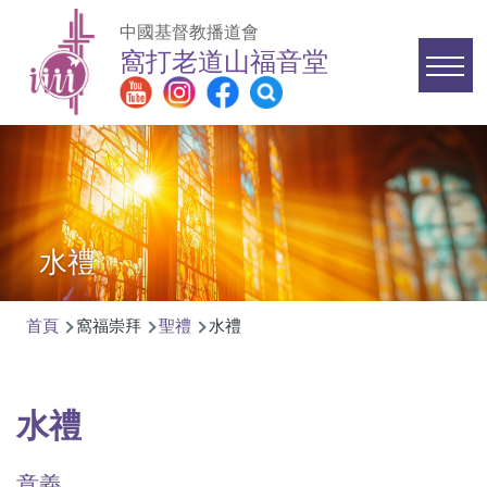
移至主內容
中國基督教播道會
窩打老道山福音堂
Main
navigation
水禮
首頁
窩福崇拜
聖禮
水禮
導
航
連
水禮
結
意義