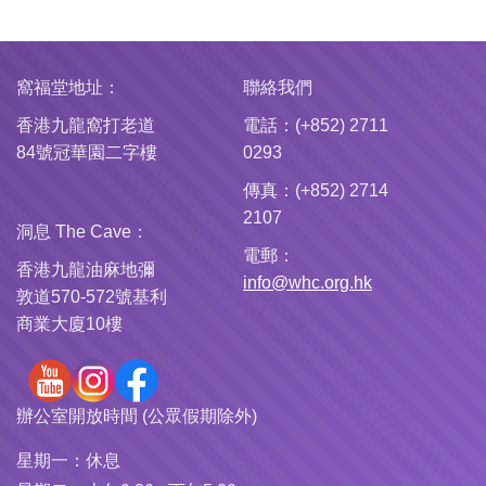
窩福堂地址：
聯絡我們
香港九龍窩打老道
電話：(+852) 2711
84號冠華園二字樓
0293
傳真：(+852) 2714
2107
洞息 The Cave：
電郵：
香港九龍油麻地彌
info@whc.org.hk
敦道570-572號基利
商業大廈10樓
辦公室開放時間 (公眾假期除外)
星期一：
休息