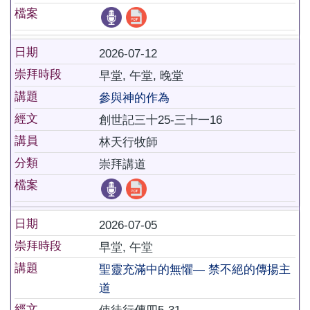
檔案
日期
2026-07-12
崇拜時段
早堂, 午堂, 晚堂
講題
參與神的作為
經文
創世記三十25-三十一16
講員
林天行牧師
分類
崇拜講道
檔案
日期
2026-07-05
崇拜時段
早堂, 午堂
講題
聖靈充滿中的無懼― 禁不絕的傳揚主
道
經文