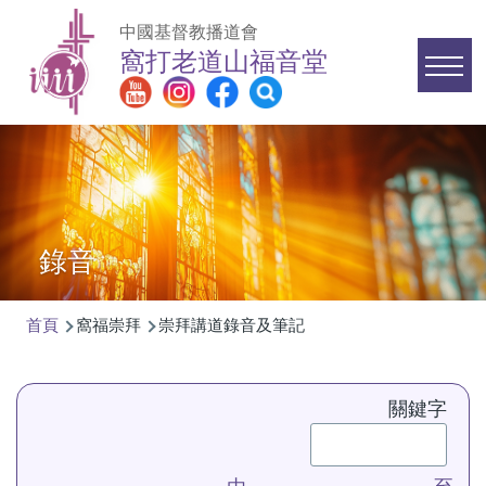
移至主內容
中國基督教播道會
窩打老道山福音堂
Main
navigation
錄音
首頁
窩福崇拜
崇拜講道錄音及筆記
導
航
關鍵字
連
結