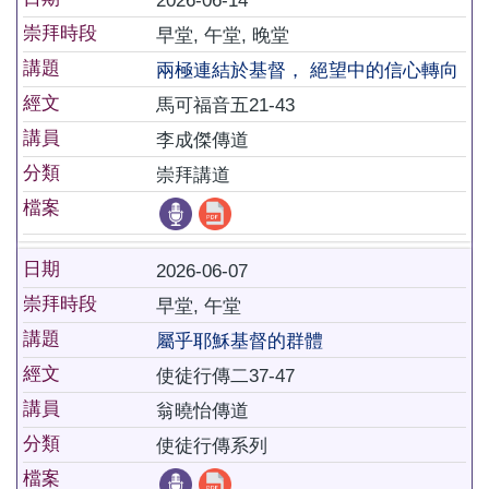
2026-06-14
崇拜時段
早堂, 午堂, 晚堂
講題
兩極連結於基督， 絕望中的信心轉向
經文
馬可福音五21-43
講員
李成傑傳道
分類
崇拜講道
檔案
日期
2026-06-07
崇拜時段
早堂, 午堂
講題
屬乎耶穌基督的群體
經文
使徒行傳二37-47
講員
翁曉怡傳道
分類
使徒行傳系列
檔案