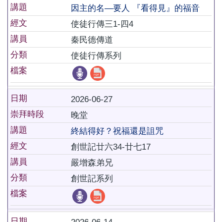
講題
因主的名―要人 『看得見』的福音
經文
使徒行傳三1-四4
講員
秦民德傳道
分類
使徒行傳系列
檔案
日期
2026-06-27
崇拜時段
晚堂
講題
終結得好？祝福還是詛咒
經文
創世記廿六34-廿七17
講員
嚴增森弟兄
分類
創世記系列
檔案
日期