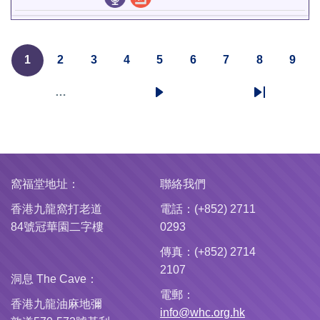
1
2
3
4
5
6
7
8
9
Pagination
目
頁
頁
頁
頁
頁
頁
頁
頁
前
面
面
面
面
面
面
面
面
…
下
Last
頁
一
page
面
頁
窩福堂地址：
聯絡我們
香港九龍窩打老道
電話：(+852) 2711
84號冠華園二字樓
0293
傳真：(+852) 2714
2107
洞息 The Cave：
電郵：
香港九龍油麻地彌
info@whc.org.hk