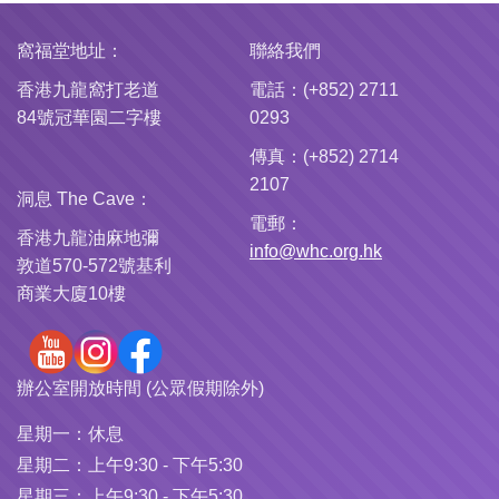
窩福堂地址：
聯絡我們
香港九龍窩打老道
電話：(+852) 2711
84號冠華園二字樓
0293
傳真：(+852) 2714
2107
洞息 The Cave：
電郵：
香港九龍油麻地彌
info@whc.org.hk
敦道570-572號基利
商業大廈10樓
辦公室開放時間 (公眾假期除外)
星期一：
休息
星期二：
上午9:30 - 下午5:30
星期三：
上午9:30 - 下午5:30