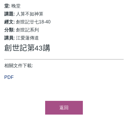
堂:
晚堂
講題:
人算不如神算
經文:
創世記廿七18-40
分類:
創世記系列
講員:
江愛蓮傳道
創世記第
講
43
相關文件下載:
PDF
返回