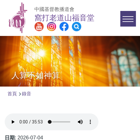
移至主內容
中國基督教播道會
窩打老道山福音堂
Main
navigation
人算不如神算
首頁
錄音
導
航
連
結
日期:
2026-07-04