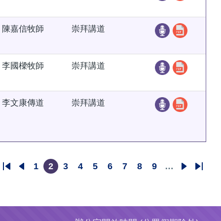
陳嘉信牧師
崇拜講道
李國樑牧師
崇拜講道
李文康傳道
崇拜講道
1
2
3
4
5
6
7
8
9
…
First
Previous
頁
目
頁
頁
頁
頁
頁
頁
頁
下
Last
page
page
面
前
面
面
面
面
面
面
面
一
page
頁
頁