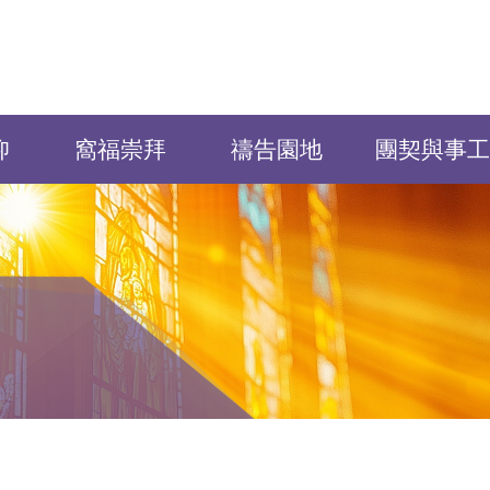
仰
窩福崇拜
禱告園地
團契與事工