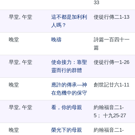
33
早堂, 午堂
這不都是加利利
使徒行傳二1-13
人嗎？
晚堂
晚禱
詩篇一百四十一
篇
早堂, 午堂
使命接力：靠聖
使徒行傳一1-26
靈而行的群體
晚堂
應許的傳承—神
創世記廿六1-11
在危機中的保守
早堂, 午堂
看，你的母親
約翰福音二1-
5； 十九25-27
晚堂
榮光下的母親
約翰福音二1-