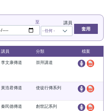
至
講員
講員
分類
檔案
李文康傳道
崇拜講道
黃浩君傳道
使徒行傳系列
秦民德傳道
創世記系列