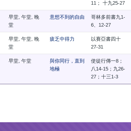
11； 十九25-27
早堂, 午堂, 晚
意想不到的自由
哥林多前書九1-
堂
6、12-27
早堂, 午堂, 晚
疲乏中得力
以賽亞書四十
堂
27-31
早堂, 午堂
與你同行，直到
使徒行傳一8；
地極
八14-15；九26-
27；十三1-3