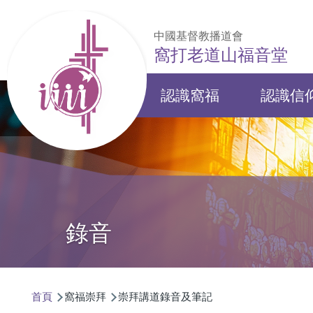
移至主內容
中國基督教播道會
窩打老道山福音堂
認識窩福
認識信
Main
navigation
錄音
導
首頁
窩福崇拜
崇拜講道錄音及筆記