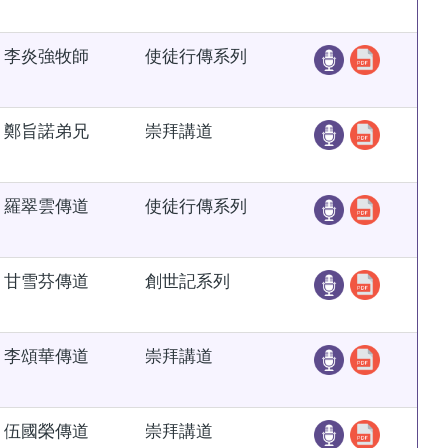
李炎強牧師
使徒行傳系列
鄭旨諾弟兄
崇拜講道
羅翠雲傳道
使徒行傳系列
甘雪芬傳道
創世記系列
李頌華傳道
崇拜講道
伍國榮傳道
崇拜講道