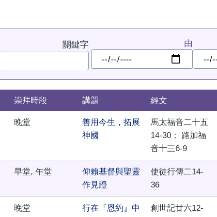
由
關鍵字
日
日
期
期
崇拜時段
講題
經文
晚堂
善用今生，拓展
馬太福音二十五
神國
14-30； 路加福
音十三6-9
早堂, 午堂
仰賴基督與聖靈
使徒行傳二14-
作見證
36
晚堂
行在『恩約』中
創世記廿六12-