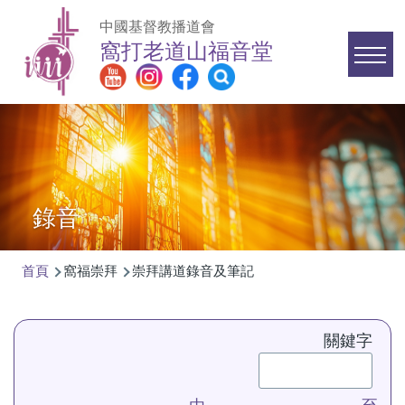
移至主內容
中國基督教播道會
窩打老道山福音堂
Main
navigation
錄音
首頁
窩福崇拜
崇拜講道錄音及筆記
導
航
關鍵字
連
結