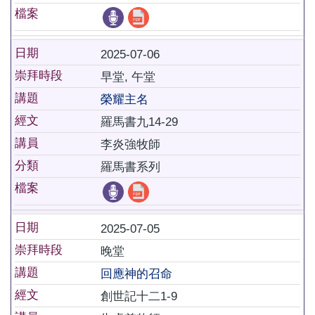
檔案
日期
2025-07-06
崇拜時段
早堂, 午堂
講題
榮耀主名
經文
羅馬書九14-29
講員
李炎強牧師
分類
羅馬書系列
檔案
日期
2025-07-05
崇拜時段
晚堂
講題
回應神的召命
經文
創世記十二1-9