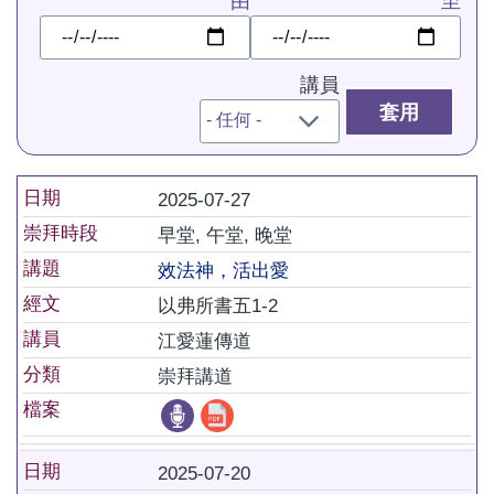
由
至
日
日
期
期
講員
日期
2025-07-27
崇拜時段
早堂, 午堂, 晚堂
講題
效法神，活出愛
經文
以弗所書五1-2
講員
江愛蓮傳道
分類
崇拜講道
檔案
日期
2025-07-20