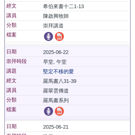
經文
希伯來書十二1-13
講員
陳啟興牧師
分類
崇拜講道
檔案
日期
2025-06-22
崇拜時段
早堂, 午堂
講題
堅定不移的愛
經文
羅馬書八31-39
講員
羅翠雲傳道
分類
羅馬書系列
檔案
日期
2025-06-21