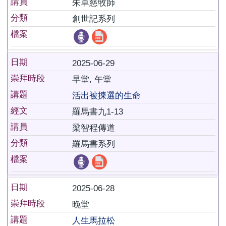
講員
朱卓慈牧師
分類
創世記系列
檔案
日期
2025-06-29
崇拜時段
早堂, 午堂
講題
活出被揀選的生命
經文
羅馬書九1-13
講員
梁智程傳道
分類
羅馬書系列
檔案
日期
2025-06-28
崇拜時段
晚堂
講題
人生馬拉松