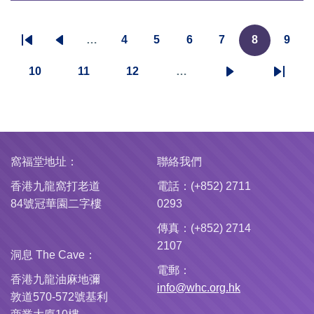
…
4
5
6
7
8
9
Pagination
First
Previous
頁
頁
頁
頁
目
頁
page
page
面
面
面
面
前
面
10
11
12
…
頁
頁
頁
下
Last
頁
面
面
面
一
page
面
頁
窩福堂地址：
聯絡我們
香港九龍窩打老道
電話：(+852) 2711
84號冠華園二字樓
0293
傳真：(+852) 2714
2107
洞息 The Cave：
電郵：
香港九龍油麻地彌
info@whc.org.hk
敦道570-572號基利