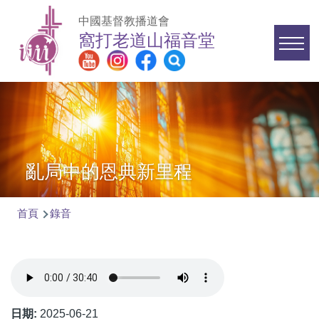
移至主內容
中國基督教播道會
窩打老道山福音堂
Main
navigation
亂局中的恩典新里程
首頁
錄音
導
航
連
結
日期:
2025-06-21