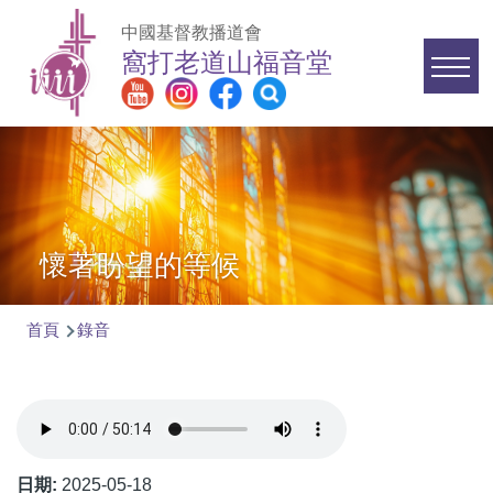
移至主內容
中國基督教播道會
窩打老道山福音堂
Main
navigation
懷著盼望的等候
首頁
錄音
導
航
連
結
日期:
2025-05-18