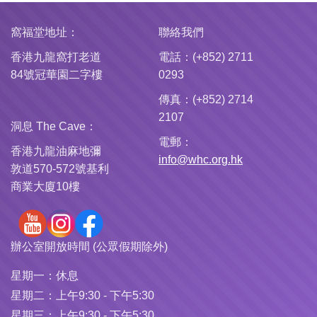
窩福堂地址：
聯絡我們
香港九龍窩打老道
電話：(+852) 2711
84號冠華園二字樓
0293
傳真：(+852) 2714
2107
洞息 The Cave：
電郵：
香港九龍油麻地彌
info@whc.org.hk
敦道570-572號基利
商業大廈10樓
辦公室開放時間 (公眾假期除外)
星期一：
休息
星期二：
上午9:30 - 下午5:30
星期三：
上午9:30 - 下午5:30