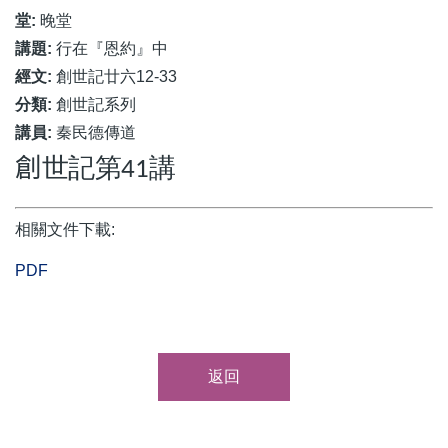
堂:
晚堂
講題:
行在『恩約』中
經文:
創世記廿六12-33
分類:
創世記系列
講員:
秦民德傳道
創
世記第
講
41
相關文件下載:
PDF
返回