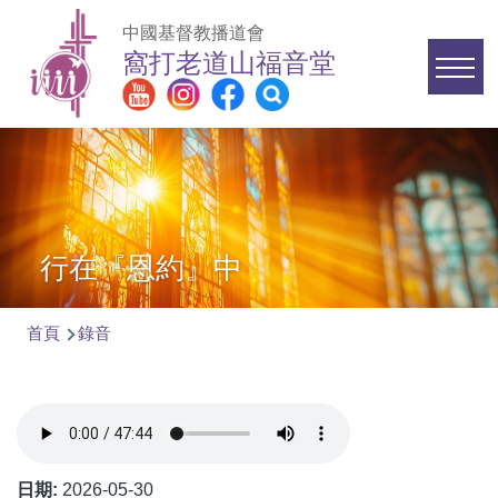
移至主內容
中國基督教播道會
窩打老道山福音堂
Main
navigation
行在『恩約』中
首頁
錄音
導
航
連
結
日期:
2026-05-30