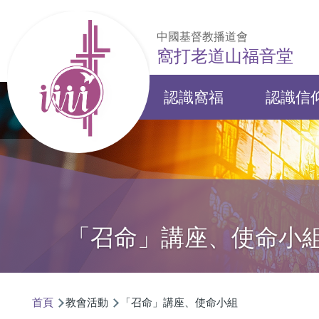
移至主內容
中國基督教播道會
窩打老道山福音堂
認識窩福
認識信
Main
navigation
「召命」講座、使命小
導
首頁
教會活動
「召命」講座、使命小組