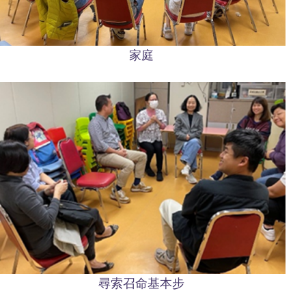
家庭
尋索召命基本步