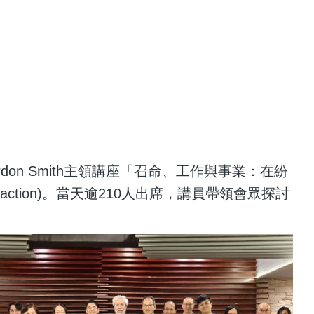
rdon Smith主領講座「召命、工作與事業：在紛
e of Distraction)。當天逾210人出席，講員帶領會眾探討