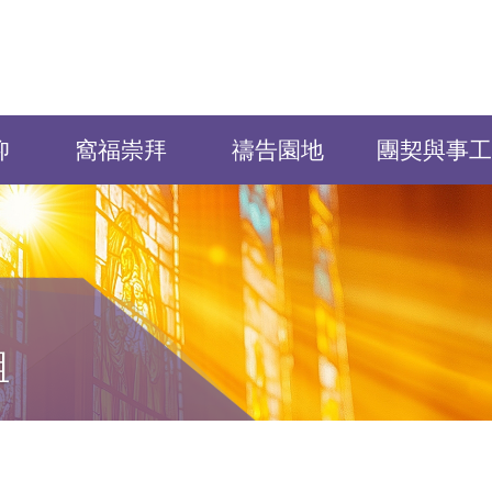
仰
窩福崇拜
禱告園地
團契與事工
組