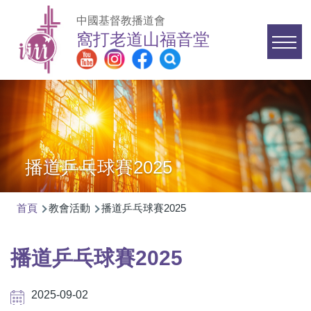
移至主內容
中國基督教播道會
窩打老道山福音堂
Main
navigation
播道乒乓球賽2025
首頁
教會活動
播道乒乓球賽2025
導
航
播道乒乓球賽2025
連
結
2025-09-02