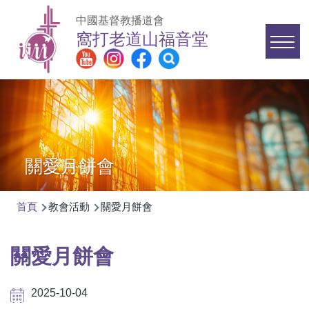
移至主內容
中國基督教播道會
窩打老道山福音堂
Main
navigation
關愛月餅會
首頁
教會活動
關愛月餅會
導
航
關愛月餅會
連
結
2025-10-04