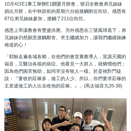
10月4日E1事工舉辦E1關愛月餅會，號召全教會弟兄姊妹
捐出月餅，在中秋節前的星期六分組接觸附近街坊。感恩有
87位弟兄姊妹參加，接觸了211位街坊。
感恩上帝讓教會有豐盛供應。另外感恩在三號風球底下，弟
兄姊妹仍然願意接觸鄰舍。求主繼續加力，讓我們繼續操練
佈道的心！
「耶穌走遍各城各鄉，在他們的會堂裏教導人，宣講天國的
福音，又醫治各樣的病症。他看見一大群人，就憐憫他們；
因為他們困苦無助，如同羊沒有牧人一樣。於是祂對門徒
說：『要收的莊稼多，做工的人少。所以，你們要求莊稼的
主差遣做工的人出去收他的莊稼。』」(馬太福音九35-38)