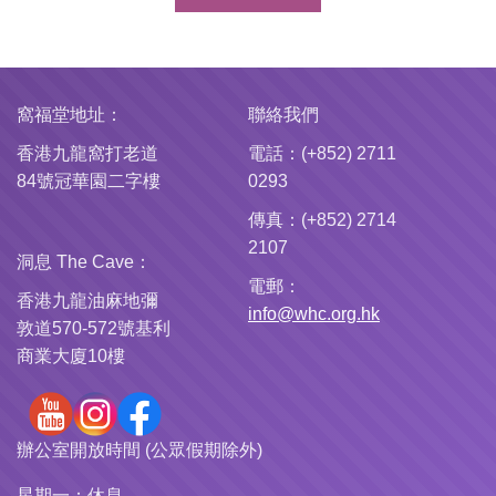
窩福堂地址：
聯絡我們
香港九龍窩打老道
電話：(+852) 2711
84號冠華園二字樓
0293
傳真：(+852) 2714
2107
洞息 The Cave：
電郵：
香港九龍油麻地彌
info@whc.org.hk
敦道570-572號基利
商業大廈10樓
辦公室開放時間 (公眾假期除外)
星期一：
休息