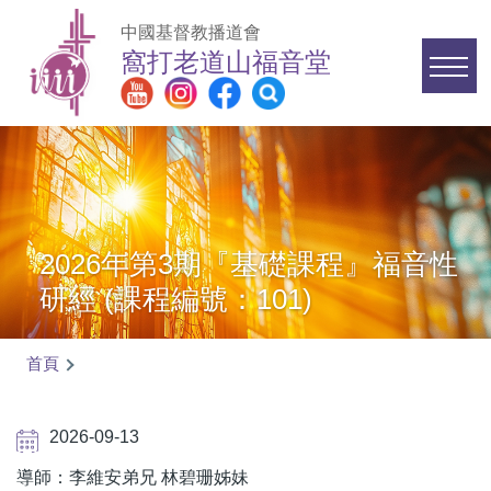
移至主內容
中國基督教播道會
窩打老道山福音堂
Main
navigation
2026年第3期『基礎課程』福音性
研經 (課程編號：101)
首頁
導
航
2026-09-13
連
導師：李維安弟兄 林碧珊姊妹