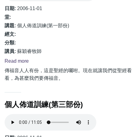
日期:
2006-11-01
堂:
講題:
個人佈道訓練(第一部份)
經文:
分類:
講員:
蘇穎睿牧師
Read more
about
個
傳福音人人有份，這是聖經的囑咐。現在就讓我們從聖經看
看，為甚麼我們要傳福音。
人
佈
道
個人佈道訓練(第三部份)
訓
練
(第
一