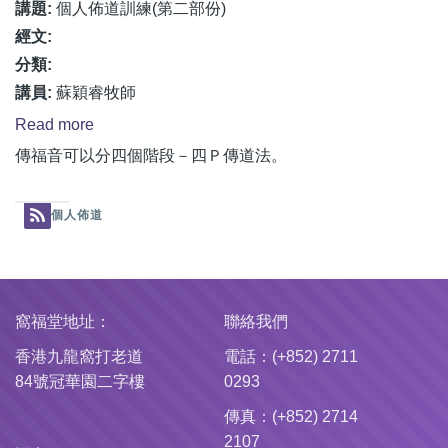
份)
講題:
個人佈道訓練(第二部份)
經文:
分類:
講員:
蘇穎睿牧師
Read more
about
個
傳福音可以分四個階段－四Ｐ傳道法。
人
佈
個人佈道
道
訓
練
(第
窩福堂地址：
聯絡我們
二
香港九龍窩打老道
電話：(+852) 2711
部
84號冠華園二字樓
0293
份)
傳真：(+852) 2714
2107