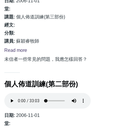
日期:
2006-11-01
部
堂:
份)
講題:
個人佈道訓練(第三部份)
經文:
分類:
講員:
蘇穎睿牧師
Read more
about
個
未信者一些常見的問題，我應怎樣回答？
人
佈
個人佈道訓練(第二部份)
道
訓
練
(第
三
日期:
2006-11-01
部
堂: