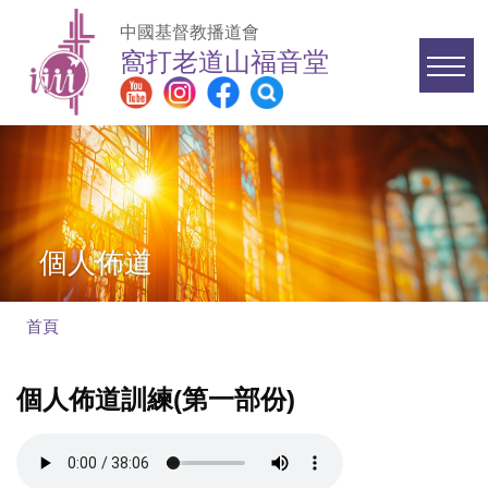
移至主內容
中國基督教播道會
窩打老道山福音堂
Main
navigation
個人佈道
首頁
導
航
個人佈道訓練(第一部份)
連
結