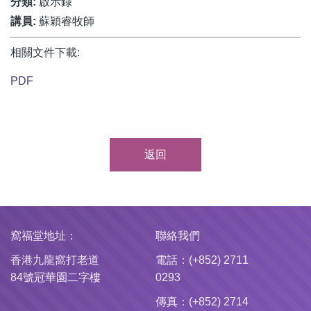
分類:
啟示錄
講員:
蘇穎睿牧師
相關文件下載:
PDF
返回
窩福堂地址：
聯絡我們
香港九龍窩打老道
電話：(+852) 2711
84號冠華園二字樓
0293
傳真：(+852) 2714