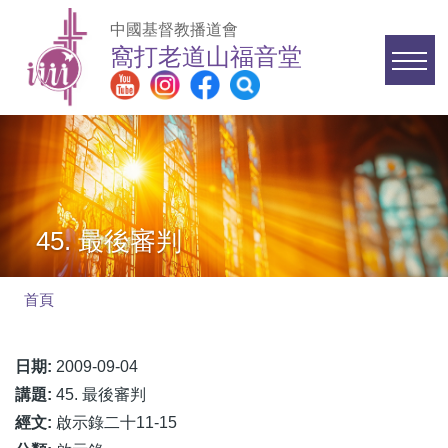
移至主內容
中國基督教播道會
窩打老道山福音堂
Main
navigation
45. 最後審判
首頁
導
航
日期:
2009-09-04
連
講題:
45. 最後審判
結
經文:
啟示錄二十11-15