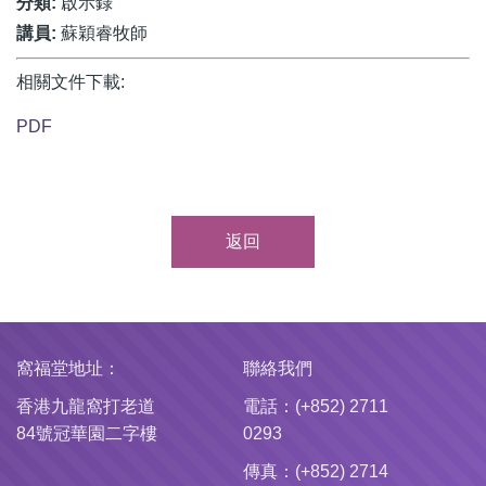
分類:
啟示錄
講員:
蘇穎睿牧師
相關文件下載:
PDF
返回
窩福堂地址：
聯絡我們
香港九龍窩打老道
電話：(+852) 2711
84號冠華園二字樓
0293
傳真：(+852) 2714