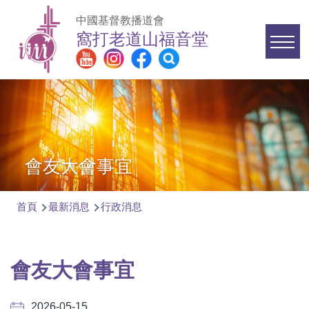
移至主內容
中國基督教播道會
窩打老道山福音堂
Main
navigation
會友大會事宜
首頁
最新消息
行政消息
導
航
連
會友大會事宜
結
2026-05-15