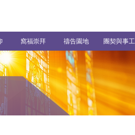
仰
窩福崇拜
禱告園地
團契與事工