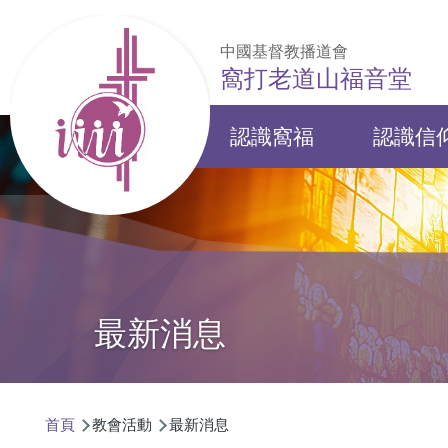
移至主內容
中國基督教播道會
窩打老道山福音堂
認識窩福
認識信
Main
navigation
最新消息
導
首頁
教會活動
最新消息