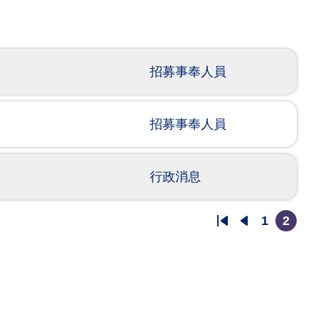
招募事奉人員
招募事奉人員
行政消息
1
2
First
Previous
頁
目
page
page
面
前
頁
面