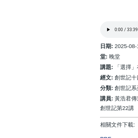
航
連
結
日期:
2025-08-
堂:
晚堂
講題:
「選擇」
經文:
創世記十四
分類:
創世記系
講員:
黃浩君傳
創世記第22講
相關文件下載: