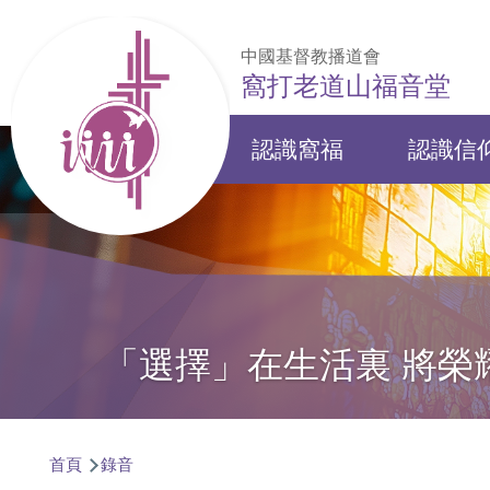
移至主內容
中國基督教播道會
窩打老道山福音堂
認識窩福
認識信
Main
navigation
「選擇」在生活裏 將榮
導
首頁
錄音