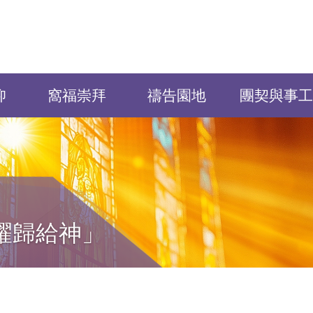
仰
窩福崇拜
禱告園地
團契與事工
耀歸給神」