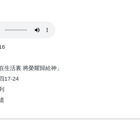
16
在生活裏 將榮耀歸給神」
17-24
列
道