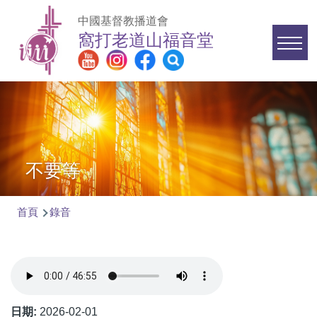
移至主內容
中國基督教播道會
窩打老道山福音堂
Main
navigation
不要等
首頁
錄音
導
航
連
結
日期:
2026-02-01