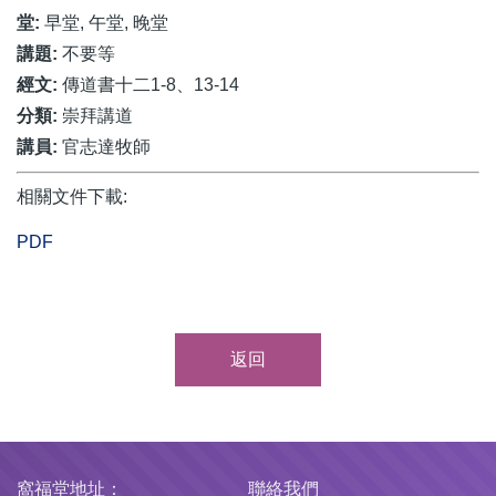
堂:
早堂, 午堂, 晚堂
講題:
不要等
經文:
傳道書十二1-8、13-14
分類:
崇拜講道
講員:
官志達牧師
相關文件下載:
PDF
返回
窩福堂地址：
聯絡我們