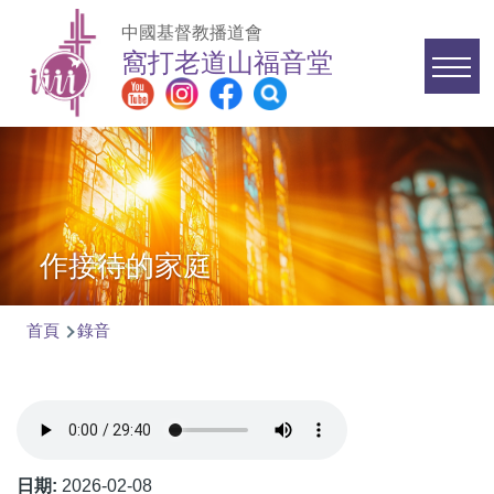
移至主內容
中國基督教播道會
窩打老道山福音堂
Main
navigation
作接待的家庭
首頁
錄音
導
航
連
結
日期:
2026-02-08