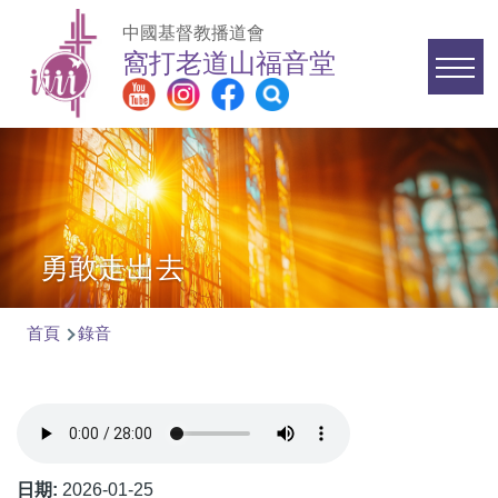
移至主內容
中國基督教播道會
窩打老道山福音堂
Main
navigation
勇敢走出去
首頁
錄音
導
航
連
結
日期:
2026-01-25