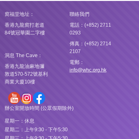
窩福堂地址：
聯絡我們
香港九龍窩打老道
電話：(+852) 2711
84號冠華園二字樓
0293
傳真：(+852) 2714
2107
洞息 The Cave：
電郵：
香港九龍油麻地彌
info@whc.org.hk
敦道570-572號基利
商業大廈10樓
辦公室開放時間 (公眾假期除外)
星期一：
休息
星期二：
上午9:30 - 下午5:30
星期三：
上午9:30 - 下午5:30