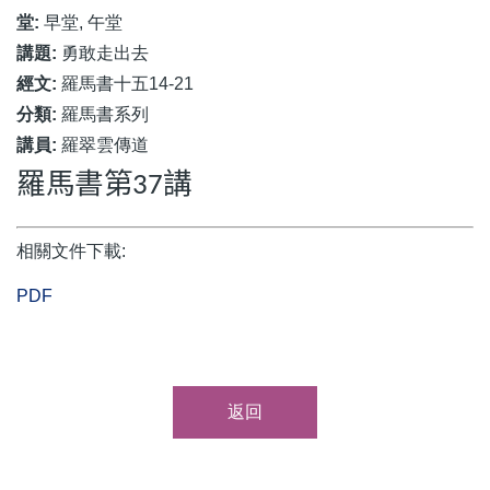
堂:
早堂, 午堂
講題:
勇敢走出去
經文:
羅馬書十五14-21
分類:
羅馬書系列
講員:
羅翠雲傳道
羅馬書第
講
37
相關文件下載:
PDF
返回