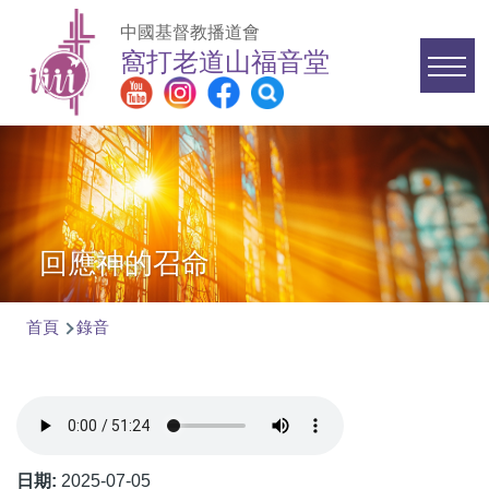
移至主內容
中國基督教播道會
窩打老道山福音堂
Main
navigation
回應神的召命
首頁
錄音
導
航
連
結
日期:
2025-07-05