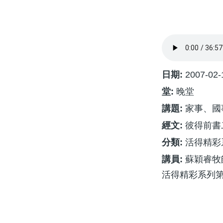
航
連
結
日期:
2007-02-
堂:
晚堂
講題:
家事、國
經文:
彼得前書二
分類:
活得精彩
講員:
蘇穎睿牧
活得精彩系列第