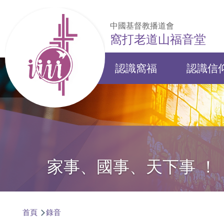
移至主內容
中國基督教播道會
窩打老道山福音堂
認識窩福
認識信
Main
navigation
家事、國事、天下事 ！
導
首頁
錄音