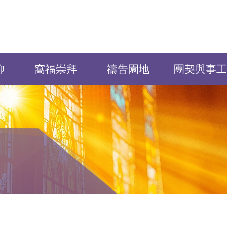
仰
窩福崇拜
禱告園地
團契與事工