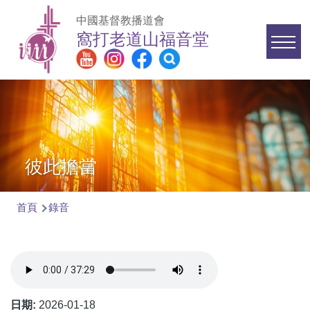
移至主內容
中國基督教播道會
窩打老道山福音堂
Main
navigation
彼此擔當
首頁
錄音
導
航
連
結
日期:
2026-01-18