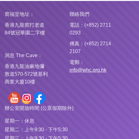
窩福堂地址：
聯絡我們
香港九龍窩打老道
電話：(+852) 2711
84號冠華園二字樓
0293
傳真：(+852) 2714
2107
洞息 The Cave：
電郵：
香港九龍油麻地彌
info@whc.org.hk
敦道570-572號基利
商業大廈10樓
辦公室開放時間 (公眾假期除外)
星期一：
休息
星期二：
上午9:30 - 下午5:30
星期三：
上午9:30 - 下午5:30