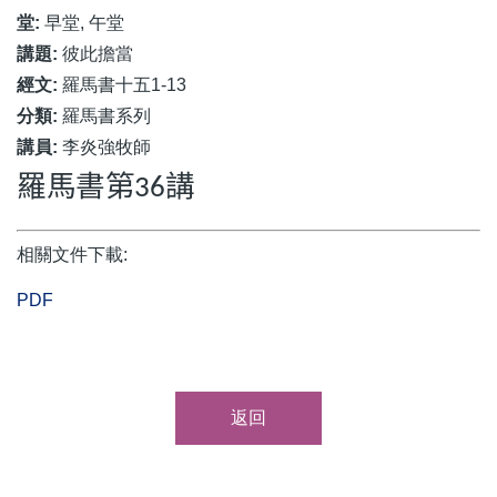
堂:
早堂, 午堂
講題:
彼此擔當
經文:
羅馬書十五1-13
分類:
羅馬書系列
講員:
李炎強牧師
羅馬書第
講
36
相關文件下載:
PDF
返回