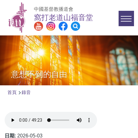
移至主內容
中國基督教播道會
窩打老道山福音堂
Main
navigation
意想不到的自由
首頁
錄音
導
航
連
結
日期:
2026-05-03