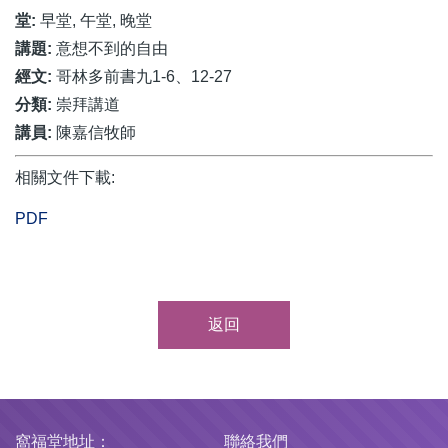
堂:
早堂, 午堂, 晚堂
講題:
意想不到的自由
經文:
哥林多前書九1-6、12-27
分類:
崇拜講道
講員:
陳嘉信牧師
相關文件下載:
PDF
返回
窩福堂地址：
聯絡我們