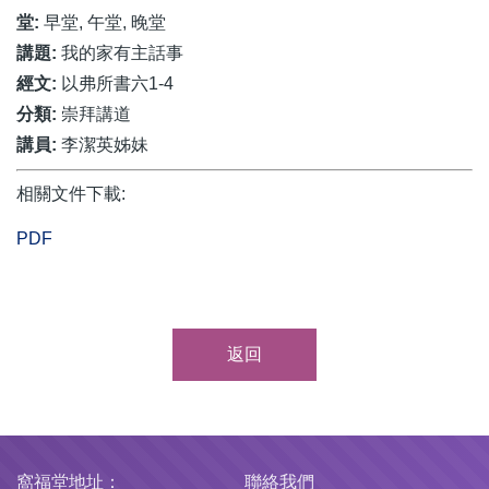
堂:
早堂, 午堂, 晚堂
講題:
我的家有主話事
經文:
以弗所書六1-4
分類:
崇拜講道
講員:
李潔英姊妹
相關文件下載:
PDF
返回
窩福堂地址：
聯絡我們