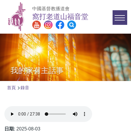
移至主內容
中國基督教播道會
窩打老道山福音堂
Main
navigation
我的家有主話事
首頁
錄音
導
航
連
結
日期:
2025-08-03