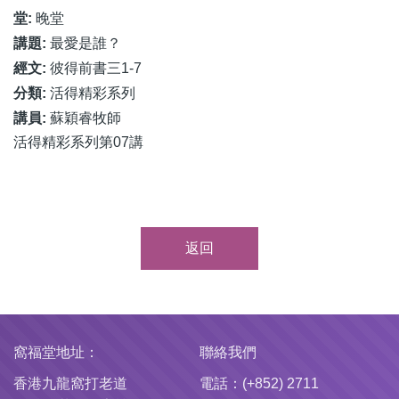
堂:
晚堂
講題:
最愛是誰？
經文:
彼得前書三1-7
分類:
活得精彩系列
講員:
蘇穎睿牧師
活得精彩系列第07講
返回
窩福堂地址：
聯絡我們
香港九龍窩打老道
電話：(+852) 2711