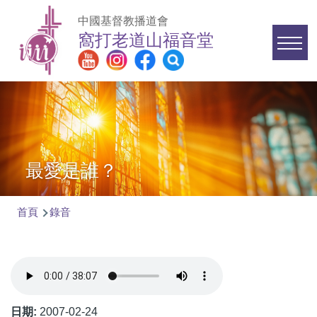
移至主內容
中國基督教播道會
窩打老道山福音堂
Main
navigation
最愛是誰？
首頁
錄音
導
航
連
結
日期:
2007-02-24