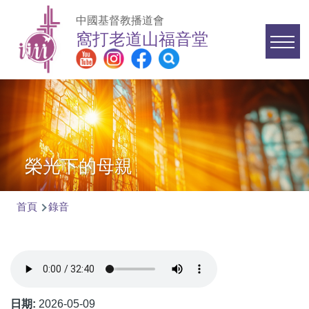
移至主內容
中國基督教播道會
窩打老道山福音堂
Main
navigation
榮光下的母親
首頁
錄音
導
航
連
結
日期:
2026-05-09