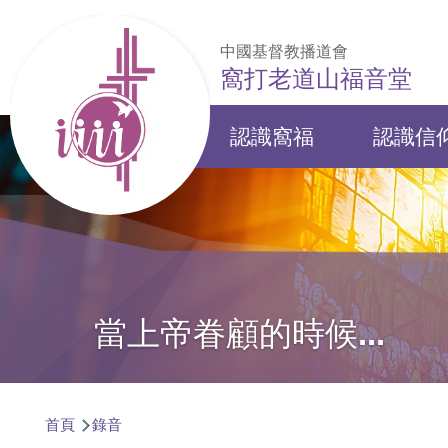
移至主內容
中國基督教播道會
窩打老道山福音堂
認識窩福
認識信
Main
navigation
當上帝眷顧的時候...
導
首頁
錄音