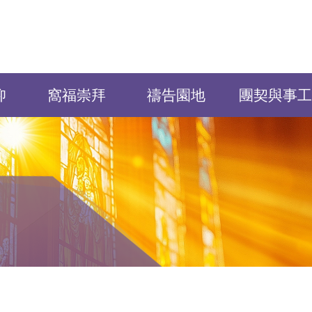
仰
窩福崇拜
禱告園地
團契與事工