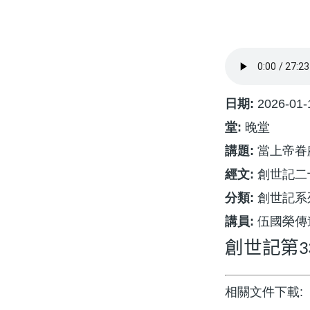
航
連
結
日期:
2026-01-
堂:
晚堂
講題:
當上帝眷顧
經文:
創世記二十
分類:
創世記系
講員:
伍國榮傳
創世記第
3
相關文件下載: