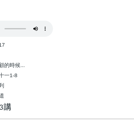
17
的時候...
一1-8
列
道
講
3