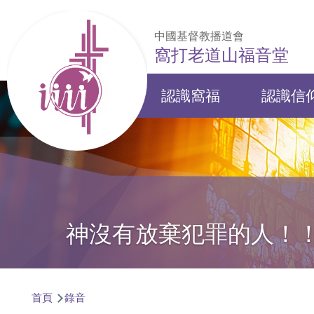
移至主內容
中國基督教播道會
窩打老道山福音堂
認識窩福
認識信
Main
navigation
神沒有放棄犯罪的人！
導
首頁
錄音