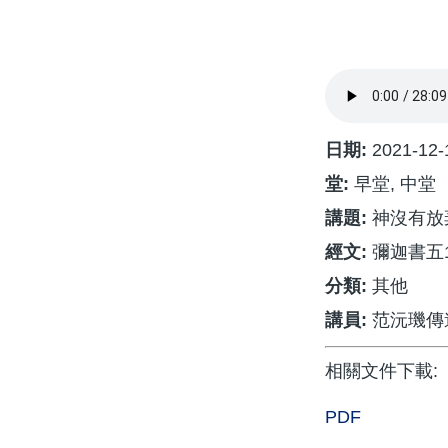
航
連
結
日期:
2021-12-
堂:
早堂, 中堂
講題:
神沒有放
經文:
彌迦書五1
分類:
其他
講員:
范沅璣傳
相關文件下載:
PDF