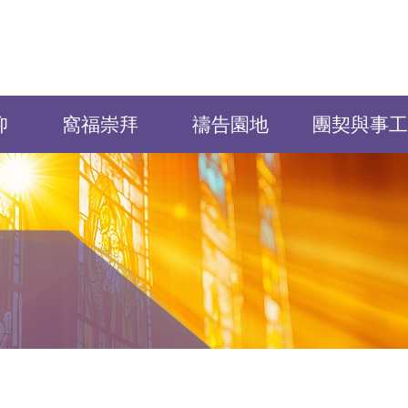
仰
窩福崇拜
禱告園地
團契與事工
！