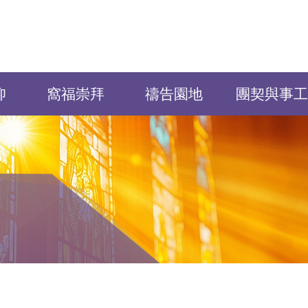
仰
窩福崇拜
禱告園地
團契與事工