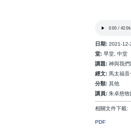
航
連
結
日期:
2021-12-
堂:
早堂, 中堂
講題:
神與我們
經文:
馬太福音一
分類:
其他
講員:
朱卓慈牧
相關文件下載:
PDF