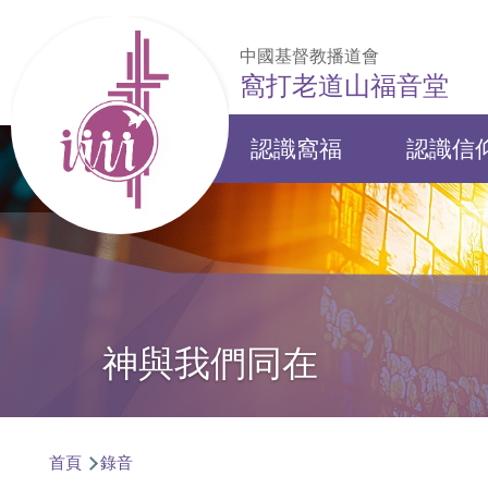
移至主內容
中國基督教播道會
窩打老道山福音堂
認識窩福
認識信
Main
navigation
神與我們同在
導
首頁
錄音