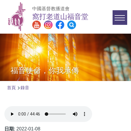
移至主內容
中國基督教播道會
窩打老道山福音堂
Main
navigation
福音使命，你我承傳
首頁
錄音
導
航
連
結
日期:
2022-01-08