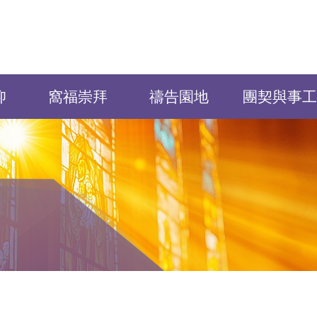
仰
窩福崇拜
禱告園地
團契與事工