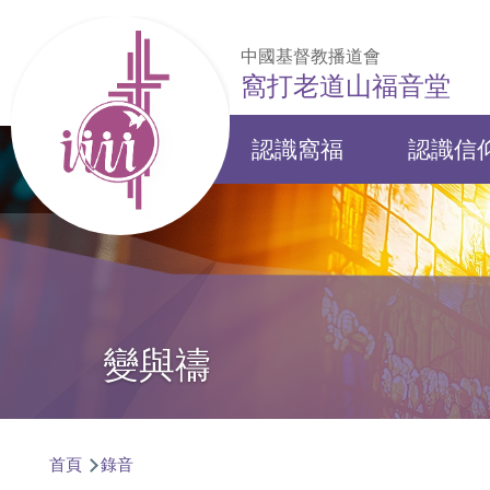
移至主內容
中國基督教播道會
窩打老道山福音堂
認識窩福
認識信
Main
navigation
變與禱
導
首頁
錄音