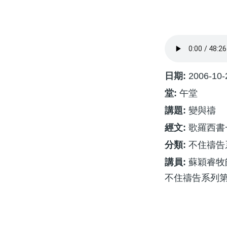
航
連
結
日期:
2006-10-
堂:
午堂
講題:
變與禱
經文:
歌羅西書一
分類:
不住禱告
講員:
蘇穎睿牧
不住禱告系列第