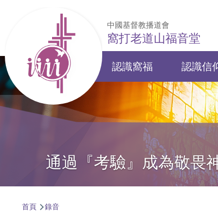
移至主內容
中國基督教播道會
窩打老道山福音堂
認識窩福
認識信
Main
navigation
通過『考驗』成為敬畏
導
首頁
錄音