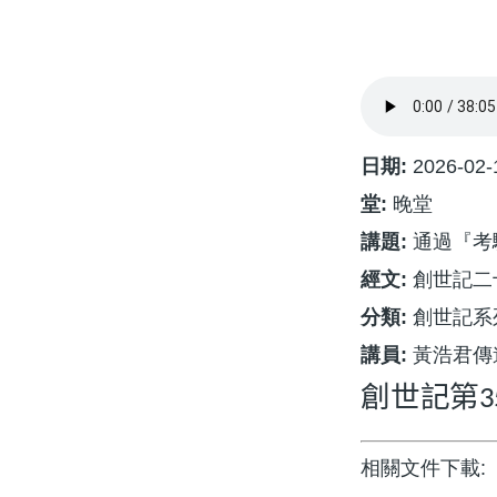
航
連
結
日期:
2026-02-
堂:
晚堂
講題:
通過『考
經文:
創世記二十
分類:
創世記系
講員:
黃浩君傳
創世記第
3
相關文件下載: