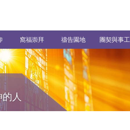
仰
窩福崇拜
禱告園地
團契與事工
神的人