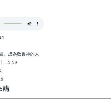
14
驗』成為敬畏神的人
二1-19
列
道
講
5