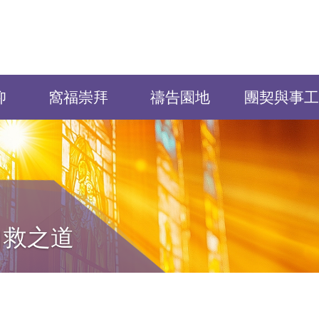
仰
窩福崇拜
禱告園地
團契與事工
自救之道