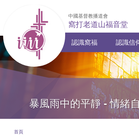
移至主內容
中國基督教播道會
窩打老道山福音堂
認識窩福
認識信
Main
navigation
暴風雨中的平靜 - 情緒
導
首頁