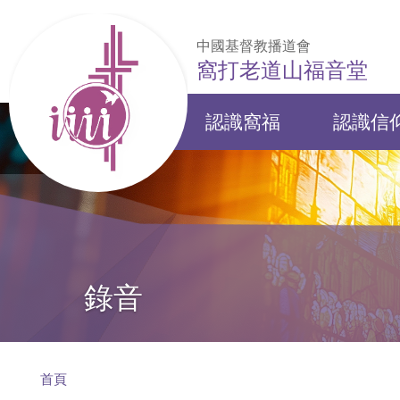
移至主內容
中國基督教播道會
窩打老道山福音堂
認識窩福
認識信
Main
navigation
錄音
導
首頁