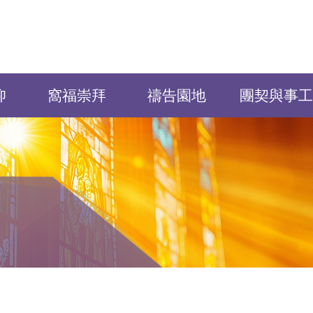
仰
窩福崇拜
禱告園地
團契與事工