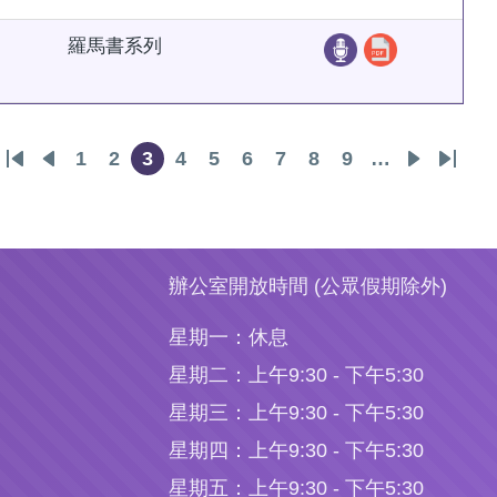
羅馬書系列
1
2
3
4
5
6
7
8
9
…
First
Previous
頁
頁
目
頁
頁
頁
頁
頁
頁
下
Last
page
page
面
面
前
面
面
面
面
面
面
一
page
頁
頁
辦公室開放時間 (公眾假期除外)
面
星期一：
休息
星期二：
上午9:30 - 下午5:30
星期三：
上午9:30 - 下午5:30
星期四：
上午9:30 - 下午5:30
星期五：
上午9:30 - 下午5:30