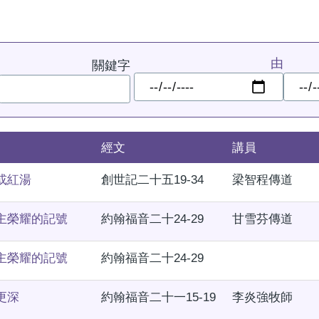
由
關鍵字
日
日
期
期
經文
講員
或紅湯
創世記二十五19-34
梁智程傳道
主榮耀的記號
約翰福音二十24-29
甘雪芬傳道
主榮耀的記號
約翰福音二十24-29
更深
約翰福音二十一15-19
李炎強牧師