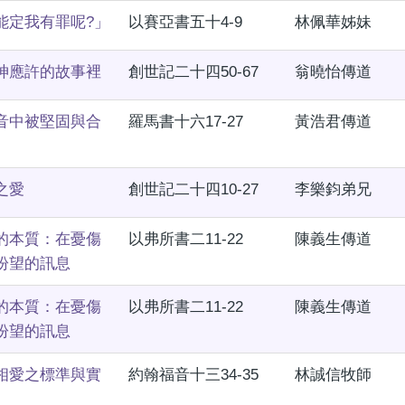
能定我有罪呢?」
以賽亞書五十4-9
林佩華姊妹
神應許的故事裡
創世記二十四50-67
翁曉怡傳道
音中被堅固與合
羅馬書十六17-27
黃浩君傳道
之愛
創世記二十四10-27
李樂鈞弟兄
的本質：在憂傷
以弗所書二11-22
陳義生傳道
盼望的訊息
的本質：在憂傷
以弗所書二11-22
陳義生傳道
盼望的訊息
相愛之標準與實
約翰福音十三34-35
林誠信牧師