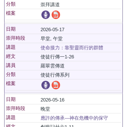
分類
崇拜講道
檔案
日期
2026-05-17
崇拜時段
早堂, 午堂
講題
使命接力：靠聖靈而行的群體
經文
使徒行傳一1-26
講員
羅翠雲傳道
分類
使徒行傳系列
檔案
日期
2026-05-16
崇拜時段
晚堂
講題
應許的傳承—神在危機中的保守
經文