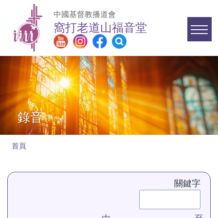
移至主內容
中國基督教播道會
窩打老道山福音堂
Main
navigation
錄音
首頁
導
航
關鍵字
連
結