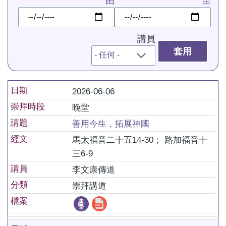
由
至
日
日
期
期
講員
日期
2026-06-06
崇拜時段
晚堂
講題
善用今生，拓展神國
經文
馬太福音二十五14-30； 路加福音十
三6-9
講員
李文康傳道
分類
崇拜講道
檔案