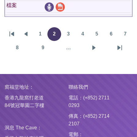
檔案
1
2
3
4
5
6
7
Pagination
First
Previous
頁
目
頁
頁
頁
頁
頁
page
page
面
前
面
面
面
面
面
8
9
…
頁
頁
下
Last
頁
面
面
一
page
面
頁
窩福堂地址：
聯絡我們
香港九龍窩打老道
電話：(+852) 2711
84號冠華園二字樓
0293
傳真：(+852) 2714
2107
洞息 The Cave：
電郵：