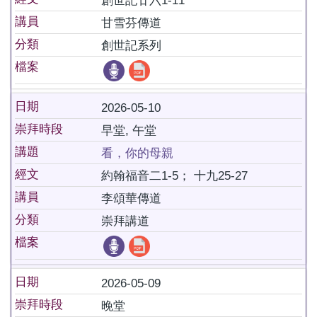
創世記廿六1-11
講員
甘雪芬傳道
分類
創世記系列
檔案
日期
2026-05-10
崇拜時段
早堂, 午堂
講題
看，你的母親
經文
約翰福音二1-5； 十九25-27
講員
李頌華傳道
分類
崇拜講道
檔案
日期
2026-05-09
崇拜時段
晚堂