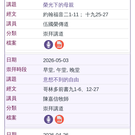
講題
榮光下的母親
經文
約翰福音二1-11； 十九25-27
講員
伍國榮傳道
分類
崇拜講道
檔案
日期
2026-05-03
崇拜時段
早堂, 午堂, 晚堂
講題
意想不到的自由
經文
哥林多前書九1-6、12-27
講員
陳嘉信牧師
分類
崇拜講道
檔案
日期