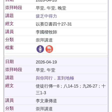
2026-04-26
崇拜時段
早堂, 午堂, 晚堂
講題
疲乏中得力
經文
以賽亞書四十27-31
講員
李國樑牧師
分類
崇拜講道
檔案
日期
2026-04-19
崇拜時段
早堂, 午堂
講題
與你同行，直到地極
經文
使徒行傳一8；八14-15；九26-27；十
三1-3
講員
李文康傳道
分類
崇拜講道