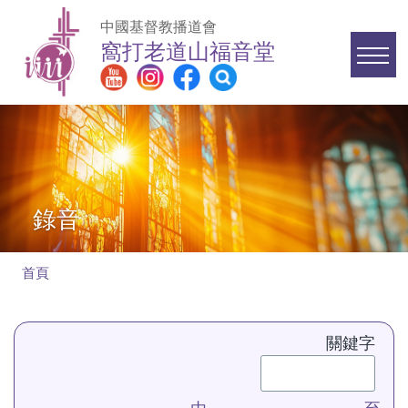
移至主內容
中國基督教播道會
窩打老道山福音堂
Main
navigation
錄音
首頁
導
航
關鍵字
連
結