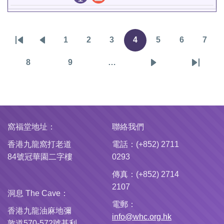
1
2
3
4
5
6
7
Pagination
First
Previous
頁
頁
頁
目
頁
頁
頁
page
page
面
面
面
前
面
面
面
8
9
…
頁
頁
下
Last
頁
面
面
一
page
面
頁
窩福堂地址：
聯絡我們
香港九龍窩打老道
電話：(+852) 2711
84號冠華園二字樓
0293
傳真：(+852) 2714
2107
洞息 The Cave：
電郵：
香港九龍油麻地彌
info@whc.org.hk
敦道570-572號基利