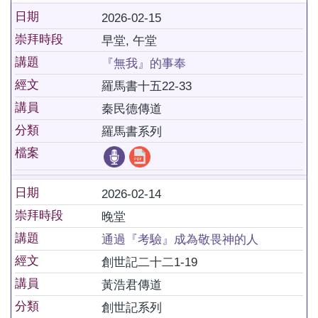
日期
2026-02-15
崇拜時段
早堂, 午堂
講題
『無我』的事奉
經文
羅馬書十五22-33
講員
秦民德傳道
分類
羅馬書系列
檔案
日期
2026-02-14
崇拜時段
晚堂
講題
通過『考驗』成為敬畏神的人
經文
創世記二十二1-19
講員
黃浩君傳道
分類
創世記系列