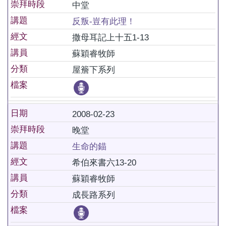
崇拜時段
中堂
講題
反叛-豈有此理！
經文
撒母耳記上十五1-13
講員
蘇穎睿牧師
分類
屋簷下系列
檔案
日期
2008-02-23
崇拜時段
晚堂
講題
生命的錨
經文
希伯來書六13-20
講員
蘇穎睿牧師
分類
成長路系列
檔案