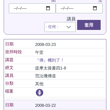
由
至
日
日
期
期
講員
日期
2008-03-23
崇拜時段
午堂
講題
『傳』機到了！
經文
提摩太後書四1-8
講員
范沅璣傳道
分類
其他
檔案
日期
2008-03-22