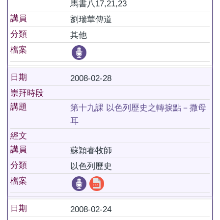
馬書八17,21,23
講員
劉瑞華傳道
分類
其他
檔案
日期
2008-02-28
崇拜時段
講題
第十九課 以色列歷史之轉捩點－撒母
耳
經文
講員
蘇穎睿牧師
分類
以色列歷史
檔案
日期
2008-02-24