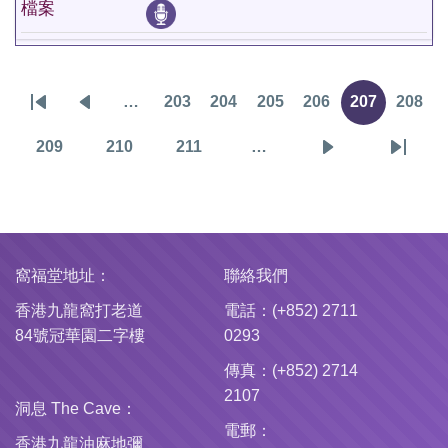
檔案
…
203
204
205
206
207
208
Pagination
First
Previous
頁
頁
頁
頁
目
頁
page
page
面
面
面
面
前
面
209
210
211
…
頁
頁
頁
下
Last
頁
面
面
面
一
page
面
頁
窩福堂地址：
聯絡我們
香港九龍窩打老道
電話：(+852) 2711
84號冠華園二字樓
0293
傳真：(+852) 2714
2107
洞息 The Cave：
電郵：
香港九龍油麻地彌