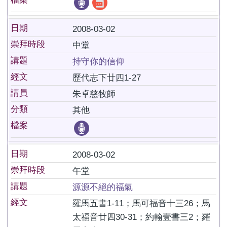
日期
2008-03-02
崇拜時段
中堂
講題
持守你的信仰
經文
歷代志下廿四1-27
講員
朱卓慈牧師
分類
其他
檔案
日期
2008-03-02
崇拜時段
午堂
講題
源源不絕的福氣
經文
羅馬五書1-11；馬可福音十三26；馬
太福音廿四30-31；約翰壹書三2；羅