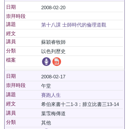
日期
2008-02-20
崇拜時段
講題
第十八課 士師時代的倫理道觀
經文
講員
蘇穎睿牧師
分類
以色列歷史
檔案
日期
2008-02-17
崇拜時段
午堂
講題
賽跑人生
經文
希伯來書十二1-3；腓立比書三13-14
講員
葉䨏梅傳道
分類
其他