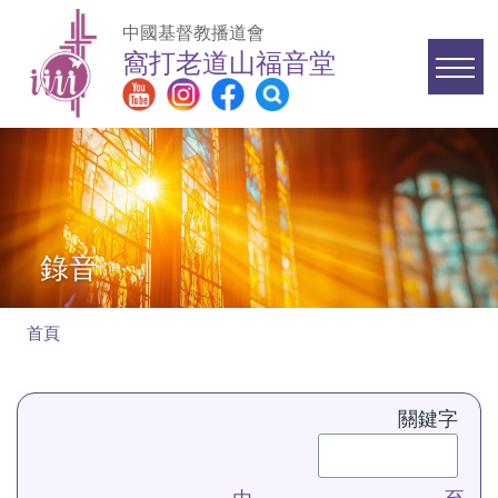
移至主內容
中國基督教播道會
窩打老道山福音堂
Main
navigation
錄音
首頁
導
航
關鍵字
連
結