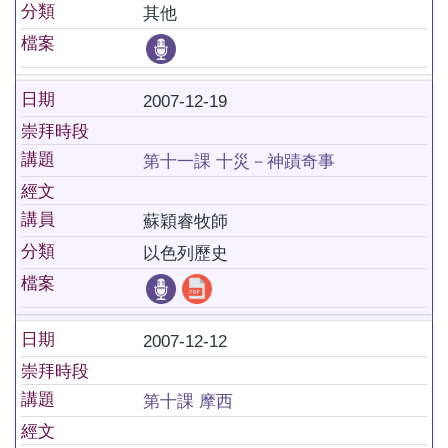
分類
其他
檔案
日期
2007-12-19
崇拜時段
講題
第十一課 十災－神蹟奇事
經文
講員
蘇穎睿牧師
分類
以色列歷史
檔案
日期
2007-12-12
崇拜時段
講題
第十課 摩西
經文