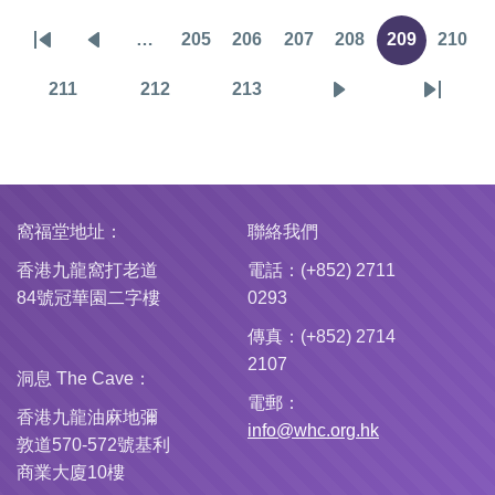
…
205
206
207
208
209
210
Pagination
First
Previous
頁
頁
頁
頁
目
頁
page
page
面
面
面
面
前
面
211
212
213
頁
頁
頁
下
Last
頁
面
面
面
一
page
面
頁
窩福堂地址：
聯絡我們
香港九龍窩打老道
電話：(+852) 2711
84號冠華園二字樓
0293
傳真：(+852) 2714
2107
洞息 The Cave：
電郵：
香港九龍油麻地彌
info@whc.org.hk
敦道570-572號基利
商業大廈10樓