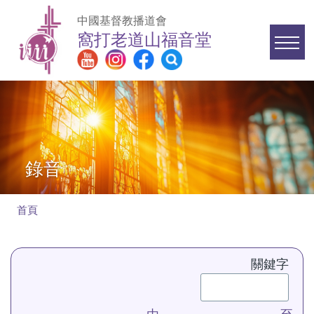
移至主內容
中國基督教播道會
窩打老道山福音堂
Main
navigation
錄音
首頁
導
航
關鍵字
連
結