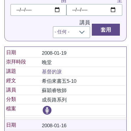
由
至
日
日
期
期
講員
日期
2008-01-19
崇拜時段
晚堂
講題
基督的淚
經文
希伯來書五5-10
講員
蘇穎睿牧師
分類
成長路系列
檔案
日期
2008-01-16