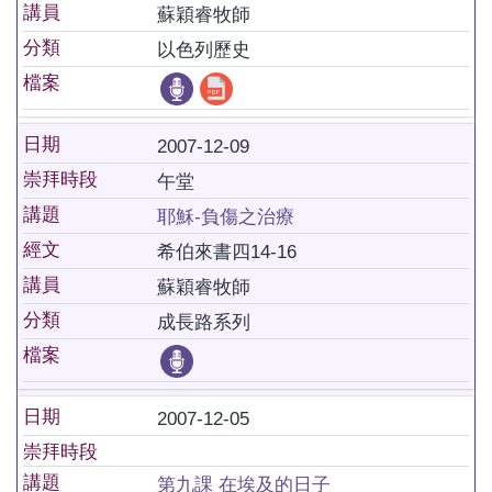
講員
蘇穎睿牧師
分類
以色列歷史
檔案
日期
2007-12-09
崇拜時段
午堂
講題
耶穌-負傷之治療
經文
希伯來書四14-16
講員
蘇穎睿牧師
分類
成長路系列
檔案
日期
2007-12-05
崇拜時段
講題
第九課 在埃及的日子