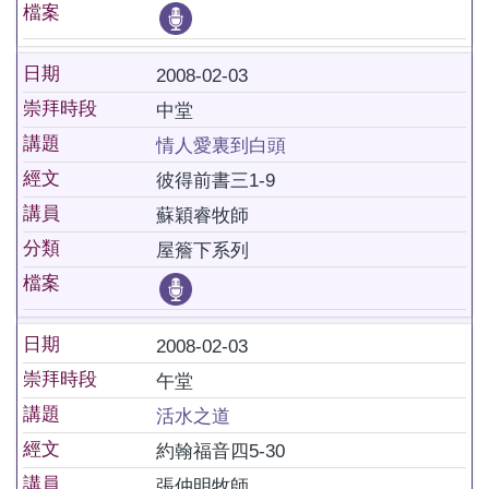
檔案
日期
2008-02-03
崇拜時段
中堂
講題
情人愛裏到白頭
經文
彼得前書三1-9
講員
蘇穎睿牧師
分類
屋簷下系列
檔案
日期
2008-02-03
崇拜時段
午堂
講題
活水之道
經文
約翰福音四5-30
講員
張仲明牧師