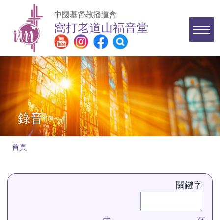
移至主內容
中國基督教播道會
窩打老道山福音堂
Main
navigation
錄音
首頁
導
航
關鍵字
連
結