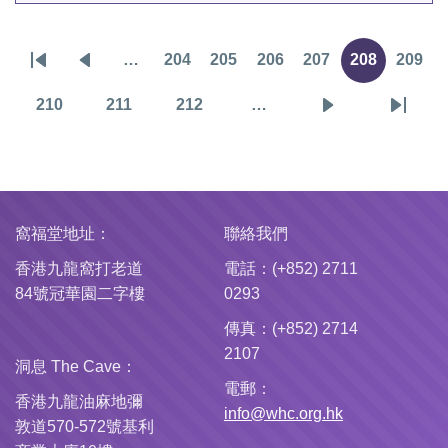
…
204
205
206
207
208
209
Pagination
First
Previous
頁
頁
頁
頁
目
頁
page
page
面
面
面
面
前
面
210
211
212
…
頁
頁
頁
下
Last
頁
面
面
面
一
page
面
頁
窩福堂地址：
聯絡我們
香港九龍窩打老道
電話：(+852) 2711
84號冠華園二字樓
0293
傳真：(+852) 2714
2107
洞息 The Cave：
電郵：
香港九龍油麻地彌
info@whc.org.hk
敦道570-572號基利