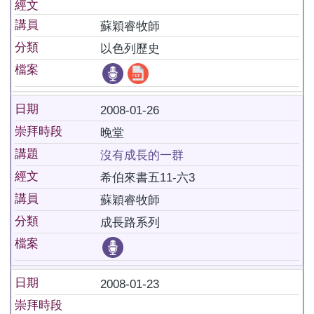
經文
講員
蘇穎睿牧師
分類
以色列歷史
檔案
日期
2008-01-26
崇拜時段
晚堂
講題
沒有成長的一群
經文
希伯來書五11-六3
講員
蘇穎睿牧師
分類
成長路系列
檔案
日期
2008-01-23
崇拜時段