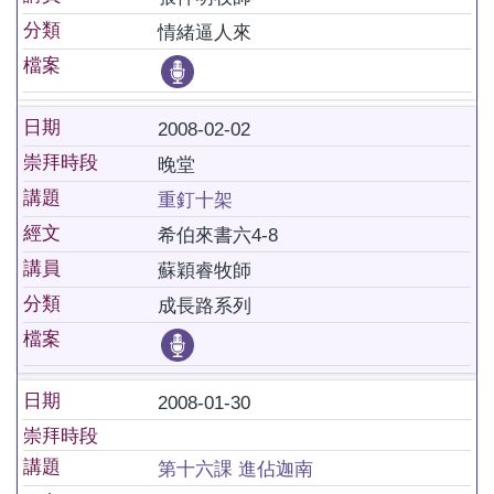
分類
情緒逼人來
檔案
日期
2008-02-02
崇拜時段
晚堂
講題
重釘十架
經文
希伯來書六4-8
講員
蘇穎睿牧師
分類
成長路系列
檔案
日期
2008-01-30
崇拜時段
講題
第十六課 進佔迦南