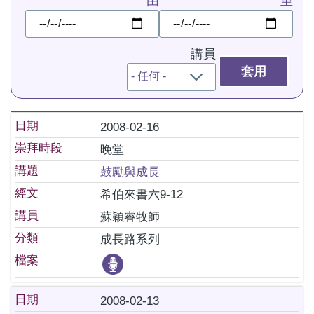
由
至
日
日
期
期
講員
日期
2008-02-16
崇拜時段
晚堂
講題
鼓勵與成長
經文
希伯來書六9-12
講員
蘇穎睿牧師
分類
成長路系列
檔案
日期
2008-02-13